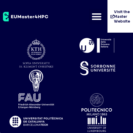
Kungliga Tekniska
Visit the
Master
Högskolan
Website