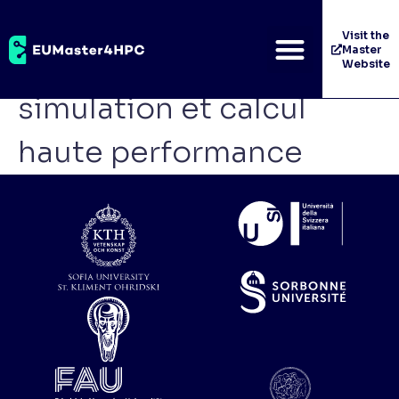
Pôle européen de
Visit the
Master
compétence en
Website
simulation et calcul
haute performance